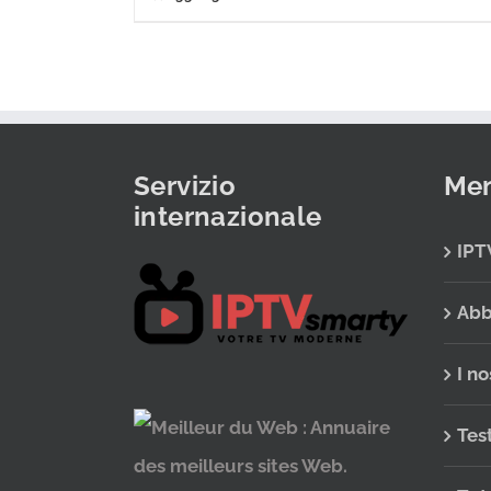
Servizio
Men
internazionale
IPT
Abb
I no
Tes