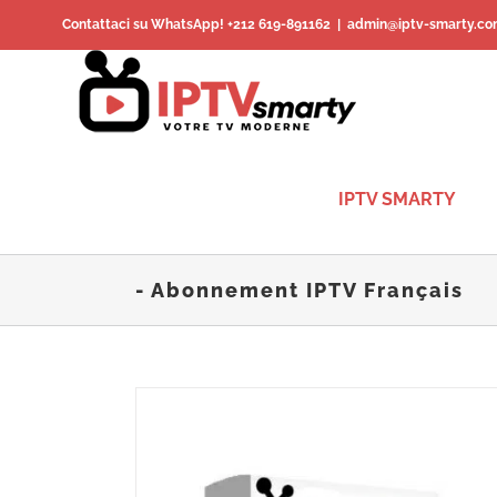
Skip
Contattaci su WhatsApp! +212 619-891162
|
admin@iptv-smarty.co
to
content
IPTV SMARTY
- Abonnement IPTV Français