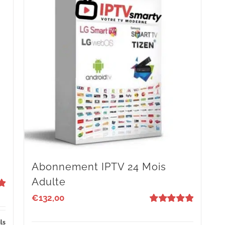
Abonnement IPTV 24 Mois
Adulte
€
132,00
Valutato
5
su 5
ls