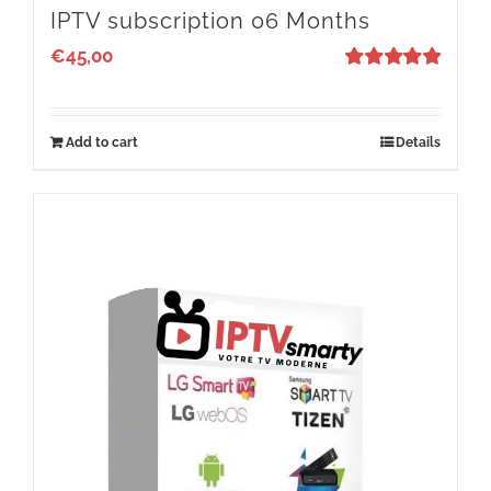
IPTV subscription 06 Months
€
45,00
Rated
5
out
of 5
Add to cart
Details