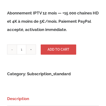
Rated
38
4.9
out of 5
based on
customer
Abonnement IPTV 12 mois — +15 000 chaînes HD
ratings
et 4K à moins de 5€/mois. Paiement PayPal
accepté, activation immédiate.
Abonnement
ADD TO CART
IPTV
12
mois
Category:
Subscription_standard
|
12.000
chaines
Description