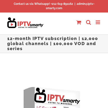
Skip
Contact us via Whatsapp! +212 619-891162
|
admin@iptv-
smarty.com
to
content
12-month IPTV subscription | 12,000
global channels | 100,000 VOD and
series