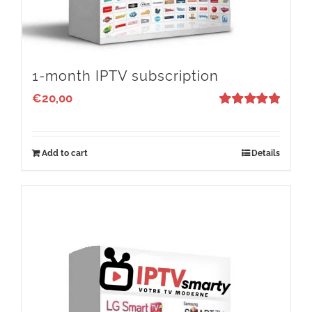
1-month IPTV subscription
€
20,00
Rated
4.9
out of 5
Add to cart
Details