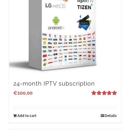
24-month IPTV subscription
€
100,00
Rated
5
out
of 5
Add to cart
Details