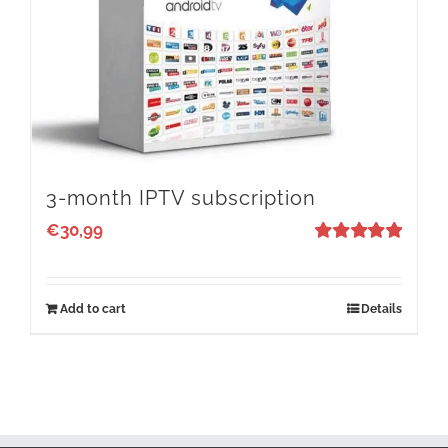
3-month IPTV subscription
€
30,99
Rated
5
out
of 5
Add to cart
Details