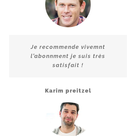
FR - C STAR FHD
FR - COMEDIE FHD
FR - GAME ONE FHD
FR - GAME ONE 1 FHD
Je recommende vivemnt
FR - SQOOL TV FHD
l’abonnment je suis très
FR - IDF 1 FHD
satisfait !
FR - ONE TV FHD
FR - J ONE FHD
Karim preitzel
FR - MY CUISINE FHD
FR - GOURMAND TV FHD
FR - MY ZEN TV FHD