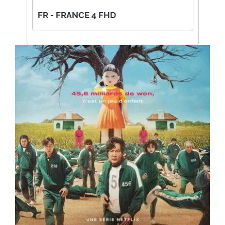
FR - FRANCE 4 FHD
FR - FRANCE 5 FHD ◉
FR - ARTE FHD
FR - 6TER FHD
FR - C8 FHD ◉
FR - W9 FHD ◉
FR - RTS UN FHD
FR - RTS DEUX FHD ◉
FR - AB1 FHD
FR - AB3 FHD
FR - TV BREIZH FHD