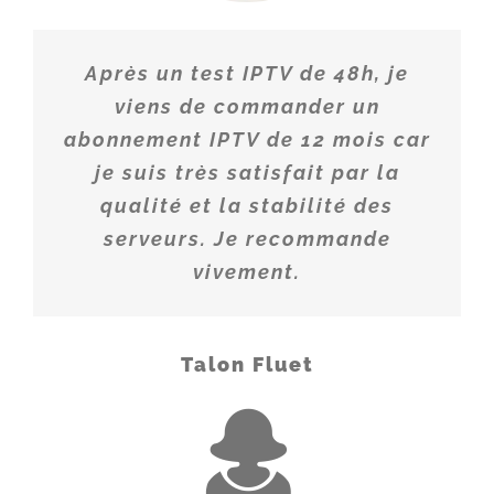
FR - MY ZEN NATURE FHD
FR - NOVELAS TV FHD
Après un test IPTV de 48h, je
FR - TOP SANTE TV FHD
viens de commander un
FR - RTL 9 FHD
abonnement IPTV de 12 mois car
je suis très satisfait par la
FR - TEVA FHD
qualité et la stabilité des
FR - TREK FHD
serveurs. Je recommande
FR - CHERIE 25 FHD
vivement.
FR - TL7 FHD
FR - NAUTICAL CHANNEL FHD
Talon Fluet
FR - WEO FHD
FR - WEO PICARDIE FHD
FR - VIA OCCITANIE TOULOUSE FHD