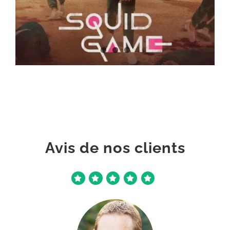
FR - TF1 SERIES-FILMS FHD
FR - TV5 MONDE FHD ◉
FR - TV5 MONDE STYLE FHD
FR - TV5 MONDE EUROPE FHD
FR - 13EME RUE FHD
FR - PARIS PREMIERE FHD
FR - KTO FHD
Avis de nos clients
FR - TFX FHD
FR - LFM TV FHD
FR - TVM3 FHD
FR - BET FHD