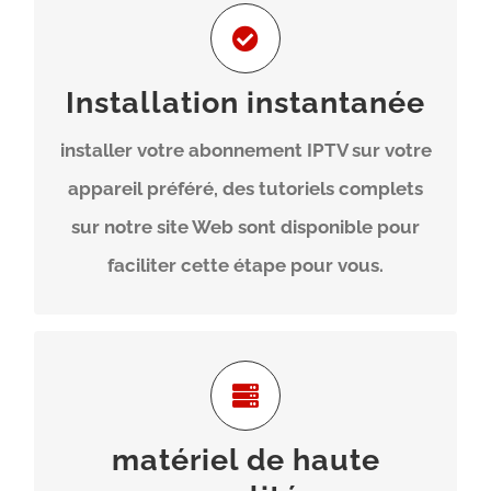
Installation Immédiate
Installation instantanée
Nous avons un suivi en temps réel avec
installer votre abonnement IPTV sur votre
des solutions dédier pour vous sur place
appareil préféré, des tutoriels complets
pour assurer la stabilité .
sur notre site Web sont disponible pour
faciliter cette étape pour vous.
Visionnez vos chaînes préférées
sans coupure
matériel de haute
Notre serveur puissant et performant