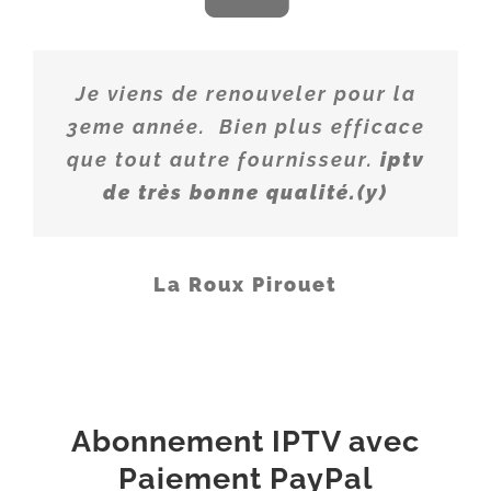
FR - TMC PLUS 1 FHD
FR - MEZZO LIVE FHD
Je viens de renouveler pour la
3eme année. Bien plus efficace
que tout autre fournisseur.
iptv
de très bonne qualité.(y)
La Roux Pirouet
Abonnement IPTV avec
Paiement PayPal