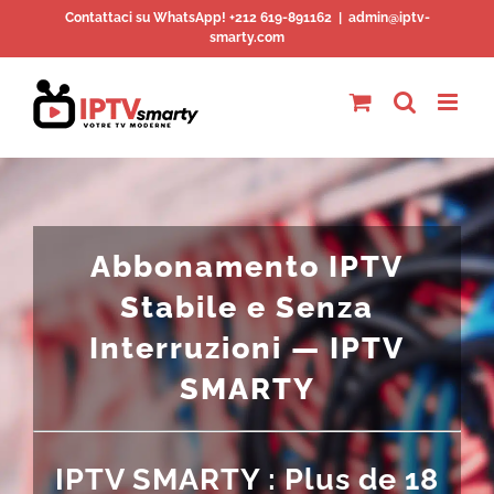
Skip
Contattaci su WhatsApp! +212 619-891162
|
admin@iptv-
smarty.com
to
content
Abbonamento IPTV
Stabile e Senza
Interruzioni — IPTV
SMARTY
IPTV SMARTY : Plus de 18