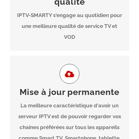
qualité
pour vous garantir une stabilité maximale
IPTV-SMARTY s'engage au quotidien pour
sans coupure et sans freeze.
une meilleure qualité de service TV et
VOD
Contenu Renouvelable
Mise à jour permanente
IPTV-SMARTY offre constamment des
La meilleure caractéristique d'avoir un
mises à jour gratuites avec de nouvelles
serveur IPTV est de pouvoir regarder vos
fonctionnalités demandées par nos
chaînes préférées sur tous les appareils
demandeurs.
comme Smart TV, Smartphone, tablette,