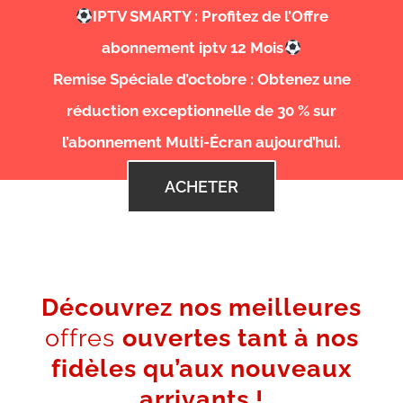
IPTV SMARTY : Profitez de l’Offre
abonnement iptv 12 Mois
Remise Spéciale d’octobre : Obtenez une
réduction exceptionnelle de 30 % sur
l’abonnement Multi-Écran aujourd’hui.
ACHETER
Découvrez nos meilleures
offres
ouvertes tant à nos
fidèles qu’aux nouveaux
arrivants !